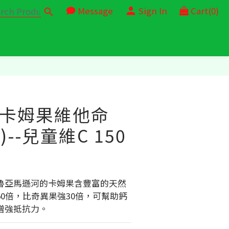
Message
Sign In
Cart(0)
- 卡姆果維他命
)--兒童維C 150
魯亞馬遜河的卡姆果含豐富的天然
0倍，比奇異果強30倍，可幫助鈣
增強抵抗力。