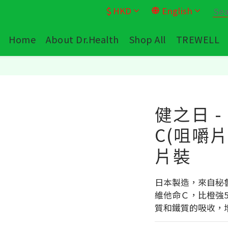
$
HKD
English
Home
About Dr.Health
Shop All
TREWELL
健之日 
C(咀嚼片
片裝
日本製造，來自秘
維他命Ｃ，比橙強5
質和鐵質的吸收，