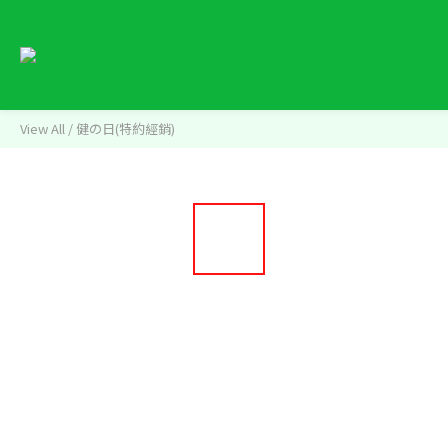
View All
/
健の日(特約經銷)