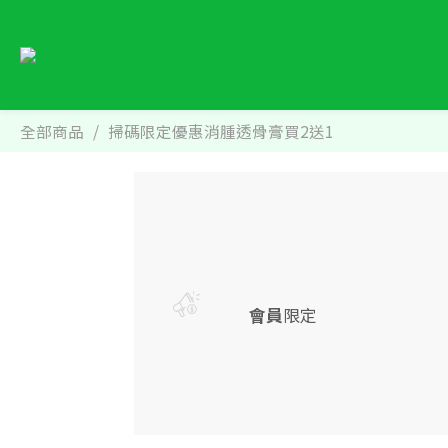
全部商品
掃碼限定優惠消腫透骨膏買2送1
會員
限定