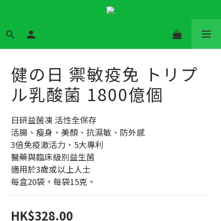
健の日 禦敏疫免 トリプ
ル乳酸菌 1800億個
日研益菌凍 活性全保存
活腸、瘦身、美顏、抗濕敏、防外感
3倍免疫激活力、5大專利
醫藥與臨床級別益生菌
適用於3歲或以上人士
每盒20袋，每袋15克。
HK$328.00