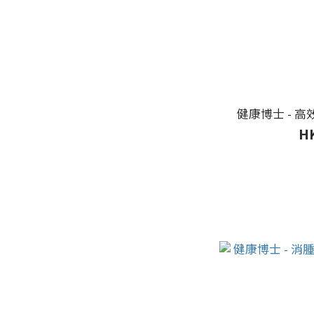
健康博士 - 高
HK