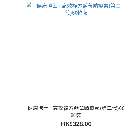
健康博士 - 高效複方藍莓睛靈素(第二代)60
粒裝
HK$328.00