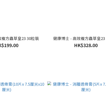
效複方蟲草皇23 30粒裝
健康博士 - 高效複方蟲草皇23 
$199.00
HK$328.00