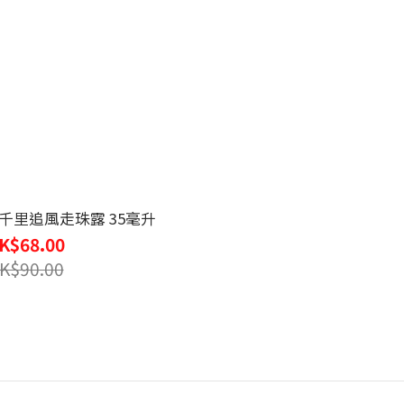
根千里追風走珠露 35毫升
K$68.00
K$90.00