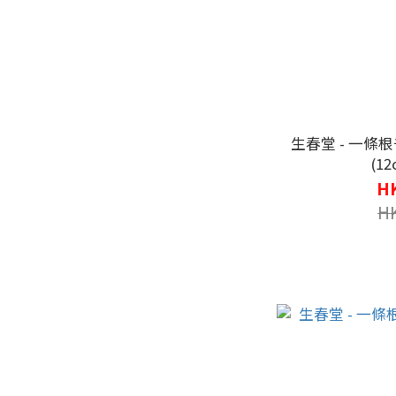
生春堂 - 一條
(12
HK
H