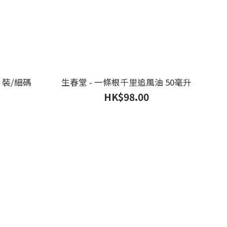
片裝/細碼
生春堂 - 一條根千里追風油 50毫升
HK$98.00