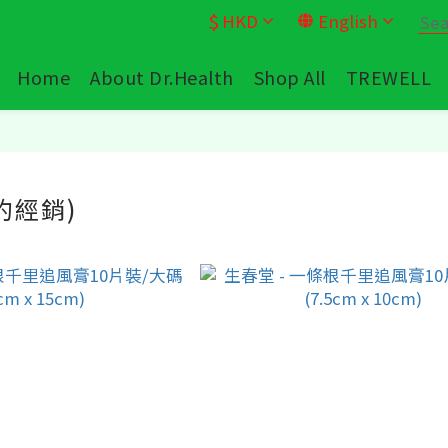
$
HKD
English
Home
About Dr.Health
Shop All
TREWELL
約經銷)