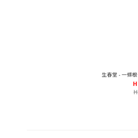
生春堂 - 一條
H
H