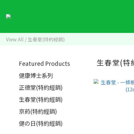
View All
/
生春堂(特約經銷)
生春堂(特
Featured Products
健康博士系列
正德堂(特約經銷)
生春堂(特約經銷)
京葯(特約經銷)
健の日(特約經銷)