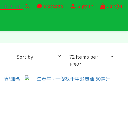
Message
Sign In
Cart(0)
Sort by
72 Items per
page