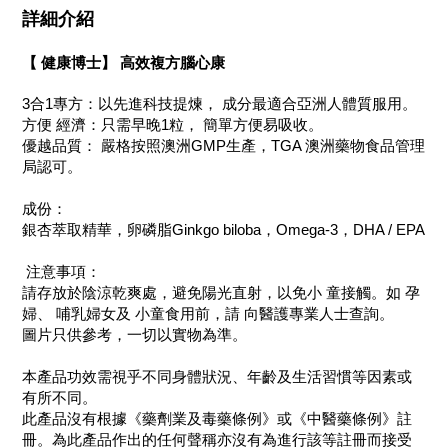
詳細介紹
【 健康博士】 高效複方腦心康
3合1專方：以先進科技提煉， 成分最適合亞洲人體質服用。
方便 經濟：只需早晚1粒， 簡單方便易吸收。
優越品質： 嚴格按照澳洲GMP生產，TGA 澳洲藥物食品管理
局認可。
成份：
銀杏萃取精華，卵磷脂Ginkgo biloba，Omega-3，DHA / EPA
注意事項：
請存放於陰涼乾爽處，避免陽光直射，以免小 童接觸。如 孕
婦、 哺乳婦女及 小童食用前，請 向醫護專業人士查詢。
圖片只供參考，一切以實物為準。
本產品功效需視乎不同身體狀況、年齡及生活習慣等因素或
有所不同。
此產品沒有根據《藥劑業及毒藥條例》或《中醫藥條例》註
冊。為此產品作出的任何聲稱亦沒有為進行該等註冊而接受