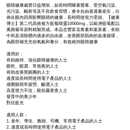
眼睛健康威脅日益增加，如長時間睇著螢幕、受空氣污染、
光污染、幅射等及不良飲食習慣，會令自由基過量産生，分
佈在眼內四周影嚮眼睛的健康，長時間使視力受損。【健康
博士】第二代高效複方藍莓睛靈10000mg，以歐洲藍莓配以
萬壽菊等原料精製而成。本品含豐富花青素和葉黃素，有助
中和及清除體內過多的自由基，改善眼部肌肉的血液循環，
為眼部補充充份氧氣和養分，有效維持眼睛健康
適用於：
有助維持、強化眼睛健康的人士
眼乾、眼澀、常熬夜的人士
有助改善黑眼圈的人士
過度或長時間使用電子產品的人士
感覺眼睛常疲勞、酸澀人士
高度視力不佳，眼前霧查查人士
發育中的青少年
對抗藍光
適用人群：
1. 老年、學生、教師、司機、常用電子產品的人士
2. 過度或長時間使用電子產品的人士