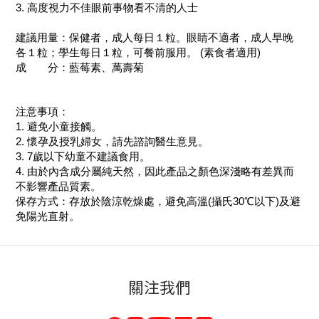
3. 高度視力不佳眼前事物看不清的人士
建議用量：保健者，成人每日１粒。眼睛不適者，成人早晚
各１粒；學生每日１粒，可餐前服用。 (素食者適用)
成 分：藍莓素、萬壽菊
注意事項：
1. 避免小童接觸。
2. 懷孕及授乳婦女，請先諮詢醫生意見。
3. 7歲以下幼童不建議食用。
4. 由於內含成分屬純天然，因此產品之顏色深淺略有差異而
不影響產品質素。
保存方式：存放於陰涼乾燥處，避免高溫(攝氏30℃以下)及避
免陽光直射。
關注我們