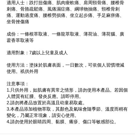
適用人士：跌打扭傷痛、肌肉痠軟痛、肩周頸骨痛、腰椎骨
刺痛、骨胳疏鬆痛、風痛濕症痛、綱球物抽痛、頸椎骨刺
痛、運動過度痛、腰椎勞損痛、坐立起步痛、手足麻痹痛、
坐骨挫傷痛
成份：一條根萃取液、一條龍萃取液、薄荷油、薄荷腦、廣
藿香萃取液等
適用對象：7歲以上兒童及成人
使用方法：塗抹於肌膚表面，一日數次，可依個人習慣增減
使用。祇供外用
注意事項：
1.只供外用，如肌膚有異常之情形，請勿使用本產品。若因個
人體質有紅腫、發炎反應。請即停用。
2.請勿將產品放置於高溫且幼童易取處。
3.本產品添加植物萃取，其顏色及氣味會隨季節、溫度而稍有
變化，乃屬正常現象，請安心使用。
4.請勿使用於眼睛四周、黏膜、癢疹、傷口等敏感部位。