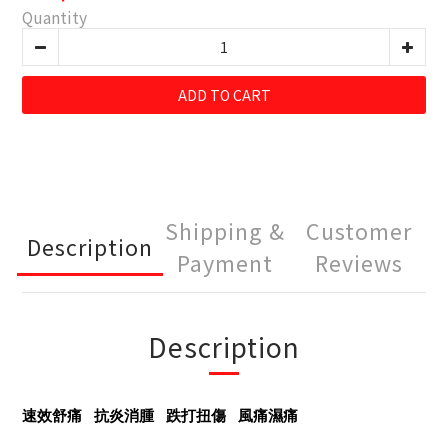
Quantity
ADD TO CART
Shipping &
Customer
Description
Payment
Reviews
Description
速效舒痛 抗炎消腫 跌打扭傷 風痛濕痛