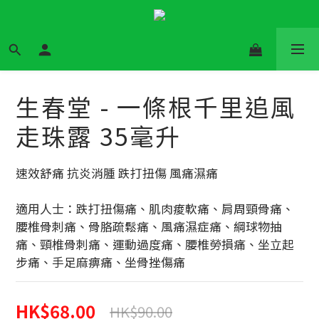
生春堂 - 一條根千里追風
走珠露 35毫升
速效舒痛 抗炎消腫 跌打扭傷 風痛濕痛
適用人士：跌打扭傷痛、肌肉痠軟痛、肩周頸骨痛、
腰椎骨刺痛、骨胳疏鬆痛、風痛濕症痛、綱球物抽
痛、頸椎骨刺痛、運動過度痛、腰椎勞損痛、坐立起
步痛、手足麻痹痛、坐骨挫傷痛
HK$68.00
HK$90.00