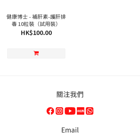
健康博士 - 補肝素-護肝排
毒 10粒裝（試用裝）
HK$100.00
關注我們
Email