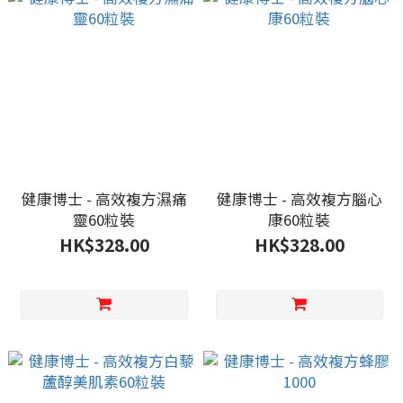
健康博士 - 高效複方濕痛
健康博士 - 高效複方腦心
靈60粒裝
康60粒裝
HK$328.00
HK$328.00