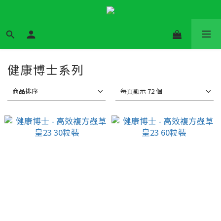
健康博士系列
商品排序
每頁顯示 72 個