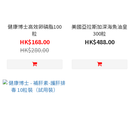
健康博士高效卵磷脂100
美國亞拉斯加深海魚油皇
粒
300粒
HK$168.00
HK$488.00
HK$280.00