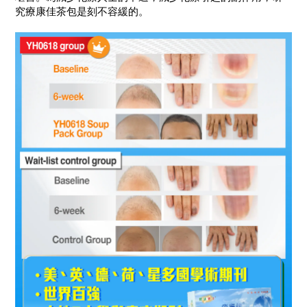
究療康佳茶包是刻不容緩的。