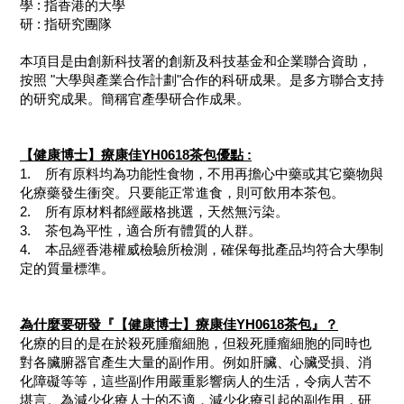
學 : 指香港的大學
研 : 指研究團隊
本項目是由創新科技署的創新及科技基金和企業聯合資助，
按照 "大學與產業合作計劃"合作的科研成果。是多方聯合支持
的研究成果。簡稱官產學研合作成果。
【健康博士】療康佳YH0618茶包優點 :
1. 所有原料均為功能性食物，不用再擔心中藥或其它藥物與
化療藥發生衝突。只要能正常進食，則可飲用本茶包。
2. 所有原材料都經嚴格挑選，天然無污染。
3. 茶包為平性，適合所有體質的人群。
4. 本品經香港權威檢驗所檢測，確保每批產品均符合大學制
定的質量標準。
為什麼要研發『【健康博士】療康佳YH0618茶包』？
化療的目的是在於殺死腫瘤細胞，但殺死腫瘤細胞的同時也
對各臟腑器官產生大量的副作用。例如肝臟、心臟受損、消
化障礙等等，這些副作用嚴重影響病人的生活，令病人苦不
堪言。為減少化療人士的不適，減少化療引起的副作用，研