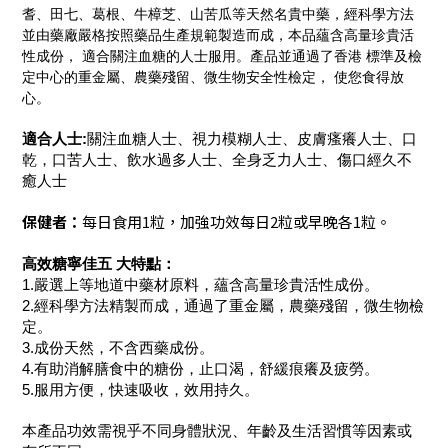
耆、田七、葛根、牛樟芝、山苦瓜等天然名貴中藥，經科學方法
並由藥廠嚴格按照藥品生產規範製造而成，本品蘊含高量珍貴活
性成份， 適合關注血糖的人士服用。產品並通過了香港 標準及檢
定中心的重金屬、農藥殘留、微生物安全性檢定， 使您食得放
心。
適合人士:
關注血糖人士、視力模糊人士、皮膚瘙癢人士、口
乾，口苦人士、飲水過多人士、全身乏力人士、傷口經久不
癒人士
保健者：
每日食用1粒，加強功效每日2粒或早晚各1粒。
高效糖寧佳五 大特點：
1.嚴選上等地道中藥材原料，蘊含高量珍貴活性成份。
2.經科學方法精製而成，通過了重金屬，農藥殘留，微生物檢
定。
3.成份天然，不含西藥成份。
4.有助消解膳食中的糖份，止口渴，舒緩痕癢及疲勞。
5.服用方便，快速吸收，效用持久。
本產品功效需視乎不同身體狀況、年齡及生活習慣等因素或